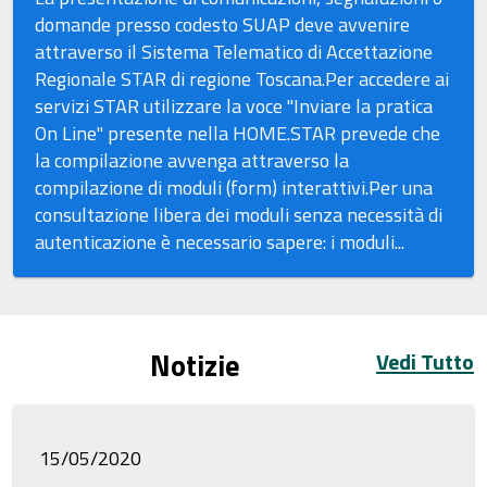
domande presso codesto SUAP deve avvenire
attraverso il Sistema Telematico di Accettazione
Regionale STAR di regione Toscana.Per accedere ai
servizi STAR utilizzare la voce "Inviare la pratica
On Line" presente nella HOME.STAR prevede che
la compilazione avvenga attraverso la
compilazione di moduli (form) interattivi.Per una
consultazione libera dei moduli senza necessità di
autenticazione è necessario sapere: i moduli...
Notizie
Vedi Tutto
15/05/2020