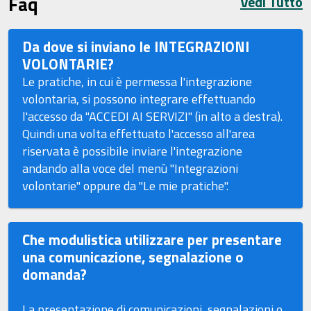
Faq
Vedi Tutto
Da dove si inviano le INTEGRAZIONI
VOLONTARIE?
Le pratiche, in cui è permessa l'integrazione
volontaria, si possono integrare effettuando
l'accesso da "ACCEDI AI SERVIZI" (in alto a destra).
Quindi una volta effettuato l'accesso all'area
riservata è possibile inviare l'integrazione
andando alla voce del menù "Integrazioni
volontarie" oppure da "Le mie pratiche".
Che modulistica utilizzare per presentare
una comunicazione, segnalazione o
domanda?
La presentazione di comunicazioni, segnalazioni o