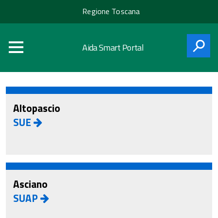
Regione
Regione Toscana
Toscana
Aida Smart Portal
CERCA
Altopascio
SUE
Asciano
SUAP