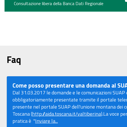
Consultazione libera della Banca Dati Regionale
Faq
Come posso presentare una domanda al SU
Dal 31.03.2017 le domande e le comunicazioni SUAP
obbligatoriamente presentate tramite il portale tele
presente nel portale SUAP dell'unione montana dei c
Toscana (
http://aida.toscana.it/valtiberina
).La voce pe
pratica è "
Inviare la...