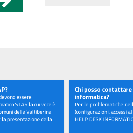
AP?
Chi posso contattare 
informatica?
 devono essere
matico STAR la cui voce è
Per le problematiche nell
omuni della Valtiberina
(configurazioni, accessi al
r la presentazione della
HELP DESK INFORMATICO d