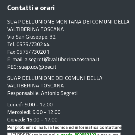
Contatti e orari
SUAP DELL'UNIONE MONTANA DEI COMUNI DELLA
VALTIBERINA TOSCANA
Via San Giuseppe, 32
Tel. 0575/730244
Fax 0575/730201
E-mail: a.segreti@valtiberina.toscana.it
PEC: suap.ucv@pec.it
SUAP DELL'UNIONE DEI COMUNI DELLA
VALTIBERINA TOSCANA
Responsabile: Antonio Segreti
Lunedì: 9.00 - 12.00
Mercoledì: 9.00 - 12.00
Giovedì: 15.00 - 17.00
Per problemi di natura tecnica ed informatica contattare
l'HELPDESK regionale al
n. verde: 800980102
o per e-mail