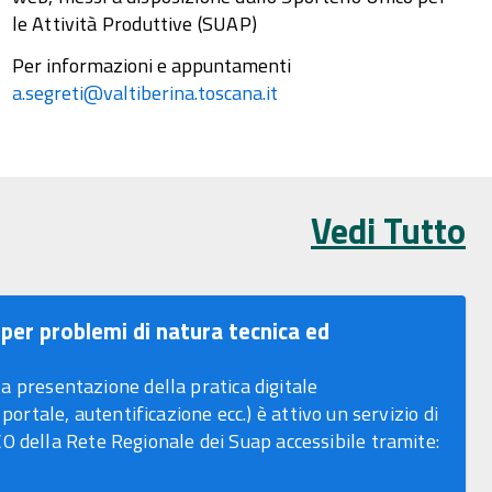
le Attività Produttive (SUAP)
Per informazioni e appuntamenti
a.segreti@valtiberina.toscana.it
Vedi Tutto
per problemi di natura tecnica ed
a presentazione della pratica digitale
 portale, autentificazione ecc.) è attivo un servizio di
ella Rete Regionale dei Suap accessibile tramite: