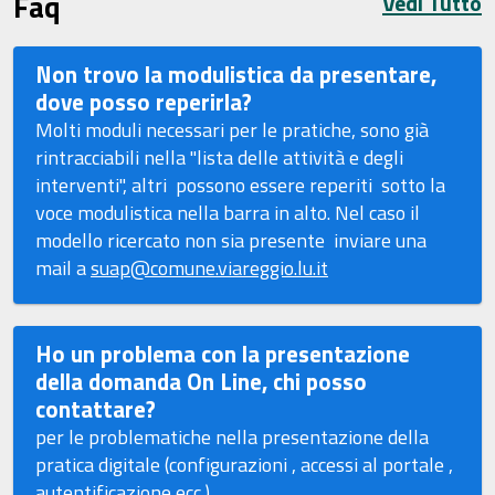
Faq
Vedi Tutto
Non trovo la modulistica da presentare,
dove posso reperirla?
Molti moduli necessari per le pratiche, sono già
rintracciabili nella "
lista delle attività e degli
interventi", altri possono essere reperiti sotto la
voce modulistica nella barra in alto. Nel caso il
modello ricercato non sia presente inviare una
mail a
suap@comune.viareggio.lu.it
Ho un problema con la presentazione
della domanda On Line, chi posso
contattare?
per le problematiche nella presentazione della
pratica digitale (configurazioni , accessi al portale ,
autentificazione ecc.)