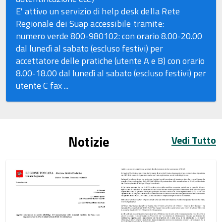
E' attivo un servizio di help desk della Rete
Regionale dei Suap accessibile tramite:
numero verde 800-980102: con orario 8.00-20.00
dal lunedì al sabato (escluso festivi) per
accettatore delle pratiche (utente A e B) con orario
8.00-18.00 dal lunedì al sabato (escluso festivi) per
utente C fax ...
Notizie
Vedi Tutto