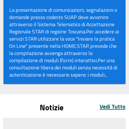
La presentazione di comunicazioni, segnalazioni o
domande presso codesto SUAP deve avvenire
attraverso il Sistema Telematico di Accettazione
Regionale STAR di regione Toscana.Per accedere ai
servizi STAR utilizzare la voce "Inviare la pratica
On Line" presente nella HOME.STAR prevede che
la compilazione avvenga attraverso la
compilazione di moduli (form) interattivi.Per una
consultazione libera dei moduli senza necessità di
autenticazione è necessario sapere: i moduli...
Notizie
Vedi Tutto