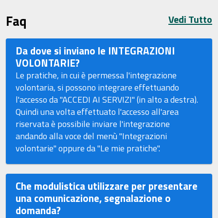
Faq
Vedi Tutto
Da dove si inviano le INTEGRAZIONI
VOLONTARIE?
Le pratiche, in cui è permessa l'integrazione
volontaria, si possono integrare effettuando
l'accesso da "ACCEDI AI SERVIZI" (in alto a destra).
Quindi una volta effettuato l'accesso all'area
riservata è possibile inviare l'integrazione
andando alla voce del menù "Integrazioni
volontarie" oppure da "Le mie pratiche".
Che modulistica utilizzare per presentare
una comunicazione, segnalazione o
domanda?